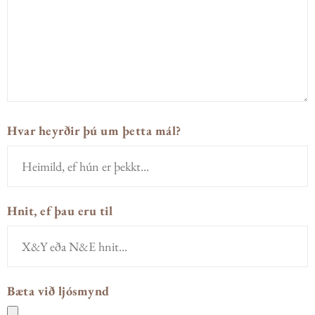
Hvar heyrðir þú um þetta mál?
Hnit, ef þau eru til
Bæta við ljósmynd