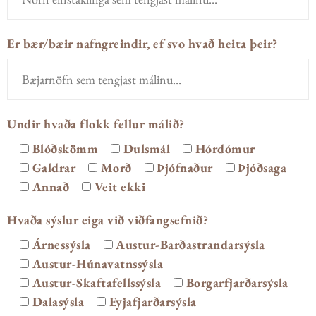
Er bær/bæir nafngreindir, ef svo hvað heita þeir?
Undir hvaða flokk fellur málið?
Blóðskömm
Dulsmál
Hórdómur
Galdrar
Morð
Þjófnaður
Þjóðsaga
Annað
Veit ekki
Hvaða sýslur eiga við viðfangsefnið?
Árnessýsla
Austur-Barðastrandarsýsla
Austur-Húnavatnssýsla
Austur-Skaftafellssýsla
Borgarfjarðarsýsla
Dalasýsla
Eyjafjarðarsýsla