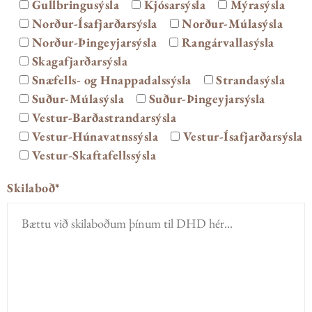
Gullbringusýsla
Kjósarsýsla
Mýrasýsla
Norður-Ísafjarðarsýsla
Norður-Múlasýsla
Norður-Þingeyjarsýsla
Rangárvallasýsla
Skagafjarðarsýsla
Snæfells- og Hnappadalssýsla
Strandasýsla
Suður-Múlasýsla
Suður-Þingeyjarsýsla
Vestur-Barðastrandarsýsla
Vestur-Húnavatnssýsla
Vestur-Ísafjarðarsýsla
Vestur-Skaftafellssýsla
Skilaboð*