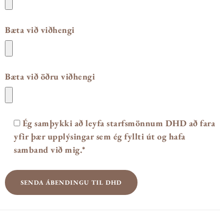
Bæta við viðhengi
Bæta við öðru viðhengi
Ég samþykki að leyfa starfsmönnum DHD að fara
yfir þær upplýsingar sem ég fyllti út og hafa
samband við mig.*