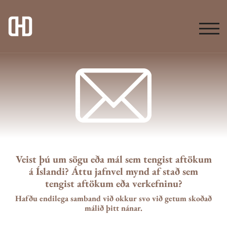
TOG
Veist þú um sögu eða mál sem tengist aftökum
á Íslandi? Áttu jafnvel mynd af stað sem
tengist aftökum eða verkefninu?
Hafðu endilega samband við okkur svo við getum skoðað
málið þitt nánar.